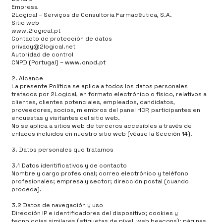
Empresa
2Logical – Serviços de Consultoria Farmacêutica, S.A.
Sitio web
www.2logical.pt
Contacto de protección de datos
privacy@2logical.net
Autoridad de control
CNPD (Portugal) –
www.cnpd.pt
2. Alcance
La presente Política se aplica a todos los datos personales
tratados por 2Logical, en formato electrónico o físico, relativos a
clientes, clientes potenciales, empleados, candidatos,
proveedores, socios, miembros del panel HCP, participantes en
encuestas y visitantes del sitio web.
No se aplica a sitios web de terceros accesibles a través de
enlaces incluidos en nuestro sitio web (véase la Sección 14).
3. Datos personales que tratamos
3.1 Datos identificativos y de contacto
Nombre y cargo profesional; correo electrónico y teléfono
profesionales; empresa y sector; dirección postal (cuando
proceda).
3.2 Datos de navegación y uso
Dirección IP e identificadores del dispositivo; cookies y
tecnologías similares (etiquetas de píxel, web beacons); páginas