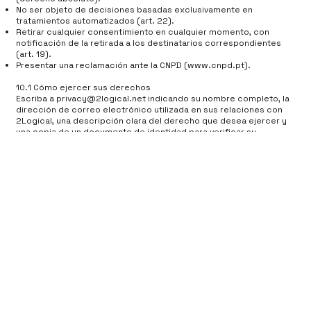
No ser objeto de decisiones basadas exclusivamente en
tratamientos automatizados (art. 22).
Retirar cualquier consentimiento en cualquier momento, con
notificación de la retirada a los destinatarios correspondientes
(art. 19).
Presentar una reclamación ante la CNPD (
www.cnpd.pt
).
10.1 Cómo ejercer sus derechos
Escriba a
privacy@2logical.net
indicando su nombre completo, la
dirección de correo electrónico utilizada en sus relaciones con
2Logical, una descripción clara del derecho que desea ejercer y
una copia de un documento de identidad para verificar su
identidad.
10.2 Plazos de respuesta
Responderemos en un plazo de 30 días desde la recepción de la
solicitud.
En caso de solicitudes complejas o especialmente numerosas,
podremos ampliar dicho plazo hasta un máximo de 60 días,
informándole previamente.
10.3 Disconformidad y reclamaciones
Si no está de acuerdo con nuestra respuesta, podrá solicitar una
revisión interna escribiendo a
privacy@2logical.net
e indicando
los motivos de su disconformidad y/o presentar una reclamación
ante la CNPD en cualquier momento.
11. Toma de decisiones automatizada y elaboración de perfiles