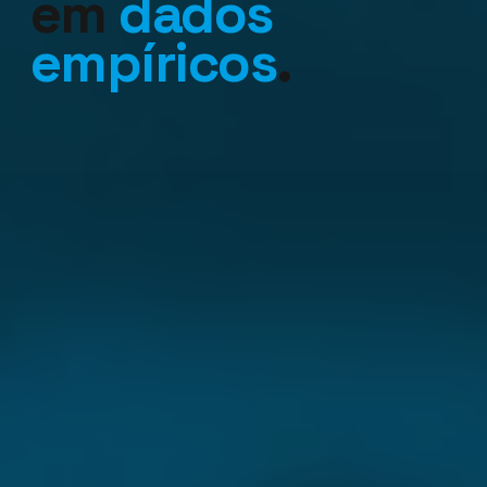
em
dados
empíricos
.